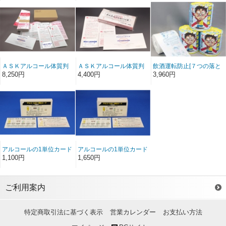
ＡＳＫアルコール体質判
ＡＳＫアルコール体質判
飲酒運転防止[７つの落と
定セット かんたんジェ
定セット かんたんジェ
し穴]トイレットペーパー
8,250円
4,400円
3,960円
ルパッチ(50人分)
ルパッチ(25人分）
（24個入り）
アルコールの1単位カード
アルコールの1単位カード
（50枚入）
（100枚入）
1,100円
1,650円
ご利用案内
特定商取引法に基づく表示
営業カレンダー
お支払い方法