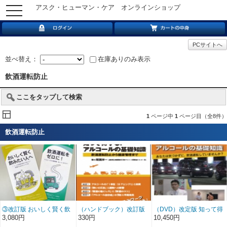
アスク・ヒューマン・ケア オンラインショップ
toggle
navigation
PCサイトへ
並べ替え：
在庫ありのみ表示
飲酒運転防止
ここをタップして検索
1
ページ中
1
ページ目（全8件）
飲酒運転防止
③改訂版 おいしく賢く飲
（ハンドブック）改訂版
（DVD）改定版 知って得
みたい人へ／飲酒運転を
「知って得する！アルコ
する！アルコールの基礎
3,080円
330円
10,450円
ゼロに！
ールの基礎知識」
知識