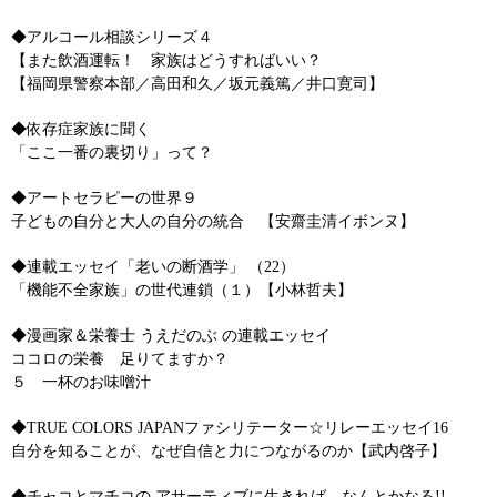
◆アルコール相談シリーズ４
【また飲酒運転！ 家族はどうすればいい？
【福岡県警察本部／高田和久／坂元義篤／井口寛司】
◆依存症家族に聞く
「ここ一番の裏切り」って？
◆アートセラピーの世界９
子どもの自分と大人の自分の統合 【安齋圭清イボンヌ】
◆連載エッセイ「老いの断酒学」 （22）
「機能不全家族」の世代連鎖（１）【小林哲夫】
◆漫画家＆栄養士 うえだのぶ の連載エッセイ
ココロの栄養 足りてますか？
５ 一杯のお味噌汁
◆TRUE COLORS JAPANファシリテーター☆リレーエッセイ16
自分を知ることが、なぜ自信と力につながるのか【武内啓子】
◆チャコとマチコの アサーティブに生きれば、なんとかなる!!