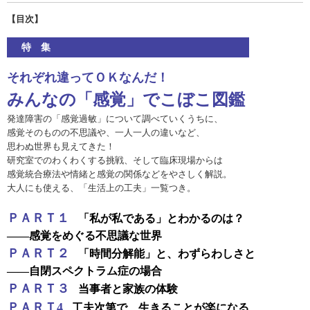
【目次】
特 集
それぞれ違ってＯＫなんだ！
みんなの「感覚」でこぼこ図鑑
発達障害の「感覚過敏」について調べていくうちに、
感覚そのものの不思議や、一人一人の違いなど、
思わぬ世界も見えてきた！
研究室でのわくわくする挑戦、そして臨床現場からは
感覚統合療法や情緒と感覚の関係などをやさしく解説。
大人にも使える、「生活上の工夫」一覧つき。
ＰＡＲＴ１
「私が私である」とわかるのは？
――感覚をめぐる不思議な世界
ＰＡＲＴ２
「時間分解能」と、わずらわしさと
――自閉スペクトラム症の場合
ＰＡＲＴ３
当事者と家族の体験
ＰＡＲＴ4
工夫次第で、生きることが楽になる