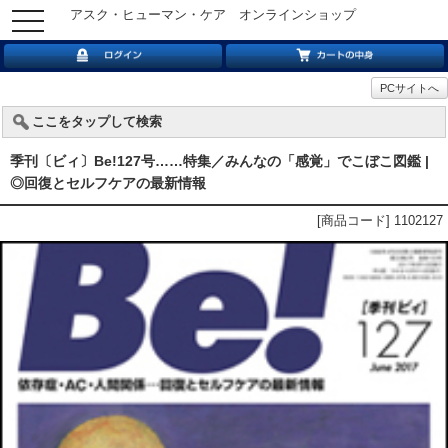
アスク・ヒューマン・ケア オンラインショップ
toggle
navigation
PCサイトへ
ここをタップして検索
季刊〔ビィ〕Be!127号……特集／みんなの「感覚」でこぼこ図鑑 |
◎回復とセルフケアの最新情報
[商品コード] 1102127