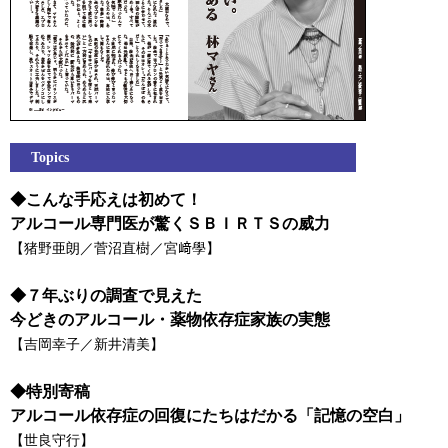
Topics
◆こんな手応えは初めて！
アルコール専門医が驚くＳＢＩＲＴＳの威力
【猪野亜朗／菅沼直樹／宮﨑學】
◆７年ぶりの調査で見えた
今どきのアルコール・薬物依存症家族の実態
【吉岡幸子／新井清美】
◆特別寄稿
アルコール依存症の回復にたちはだかる「記憶の空白」
【世良守行】