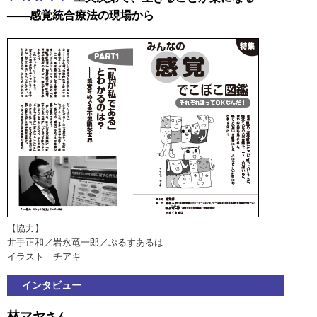
――感覚統合療法の現場から
【協力】
井手正和／岩永竜一郎／ぷるすあるは
イラスト チアキ
インタビュー
林マヤ
さん