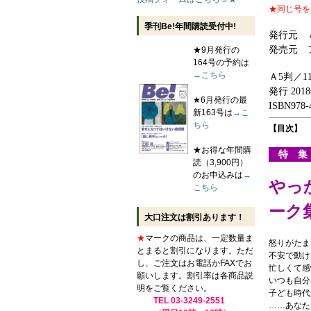
★同じ号を
季刊Be!年間購読受付中!
発行元 
発売元 
★9月発行の
164号の予約は
→こちら
Ａ5判／1
発行 201
★6月発行の最
ISBN978-4
新163号は
→こ
ちら
【目次】
★お得な年間購
特 集
読（3,900円）
のお申込みは
→
やっ
こちら
ーク
大口注文は割引あります！
★
マークの商品は、一定数量ま
怒りがたま
とまると割引になります。ただ
不安で動け
し、ご注文はお電話かFAXでお
忙しくて感
願いします。割引率は各商品説
いつも自分
明をご覧ください。
子ども時代
TEL 03-3249-2551
……あなた