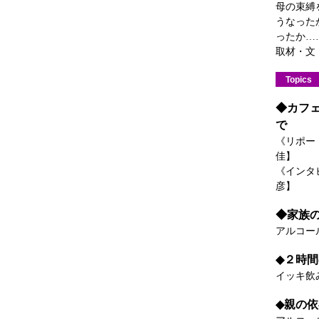
母の束縛
うなった
ったか…
取材・文
Topics
◆カフ
で
《リポー
佳】
《インタ
彦】
◆家族
アルコー
◆２時
イッキ飲
◆親の