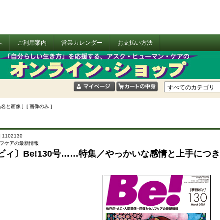
へ
ご利用案内
営業カレンダー
お支払い方法
品名と画像 ] [ 画像のみ ]
 1102130
フケアの最新情報
ビィ〕Be!130号……特集／やっかいな感情と上手につ