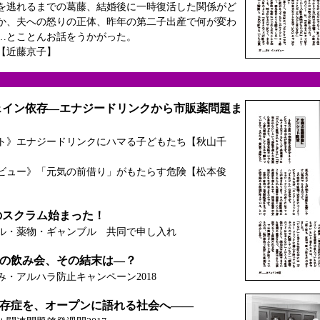
を逃れるまでの葛藤、結婚後に一時復活した関係がど
か、夫への怒りの正体、昨年の第二子出産で何が変わ
…とことんお話をうかがった。
【近藤京子】
ェイン依存―エナジードリンクから市販薬問題ま
ト》エナジードリンクにハマる子どもたち【秋山千
ビュー》「元気の前借り」がもたらす危険【松本俊
のスクラム始まった！
ル・薬物・ギャンブル 共同で申し入れ
間の飲み会、その結末は―？
み・アルハラ防止キャンペーン2018
依存症を、オープンに語れる社会へ――