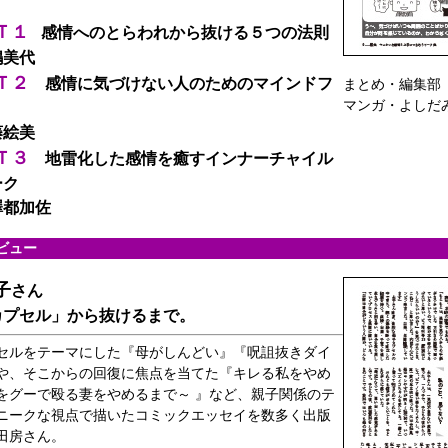
Ｔ１
感情へのとらわれから抜ける５つの法則
嶋美代
Ｔ２
感情に気づけない人のためのマインドフ
まとめ・編集部
マンガ・よしだ
藤絵美
Ｔ３
地雷化した感情を癒すインナーチャイル
ーク
澤都加佐
ビュー
子
さん
カプセル」から抜けるまで。
セルをテーマにした『母がしんどい』『呪詛抜きダイ
や、そこからの回復に焦点を当てた『キレる私をやめ
をグーで殴る妻をやめるまで～ 』など、親子関係のテ
ニークな視点で描いたコミックエッセイを数多く出版
田房さん。