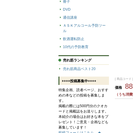
冊子
DVD
通信講座
ＡＳＫアルコール予防ツー
ル
飲酒運転防止
10代の予防教育
売れ筋ランキング
売れ筋商品ベスト20
[ 商品コード ]
++++投稿募集中++++
8
価格
特集企画、読者ページ、おすす
（うち消費
めの本などの投稿を募集しま
す。
掲載の際には500円分のクオカ
ードと掲載誌をお送りします。
本紹介の場合はお好きな本をプ
レゼント！ご意見・企画なども
募集しています！
投稿フォームはこちら→★