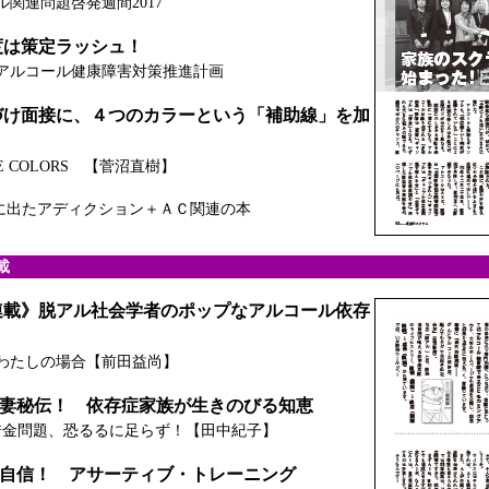
ル関連問題啓発週間2017
度は策定ラッシュ！
アルコール健康障害対策推進計画
づけ面接に、４つのカラーという「補助線」を加
E COLORS 【菅沼直樹】
7年に出たアディクション＋ＡＣ関連の本
載
連載》脱アル社会学者のポップなアルコール依存
わたしの場合【前田益尚】
ン妻秘伝！ 依存症家族が生きのびる知恵
借金問題、恐るるに足らず！【田中紀子】
る自信！ アサーティブ・トレーニング