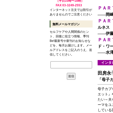
（平日10時〜18時）
FAX 03-3249-2553
ＰＡＲ
インターネット注文では割引が
――岡
ありませんのでご注意ください
ＰＡＲ
無料メールマガジン
ルネス
セルフケアや人間関係のヒン
――伊
ト、回復に役立つ情報、季刊
ＰＡＲ
Be!最新号や新刊のお知らせな
どを、毎月お届けします。メー
ド・ワ
ルアドレスをご記入のうえ、送
――水
信してください。
インタ
田房永
「母子
母子カプ
エット』
たい～夫
ーマをユ
している