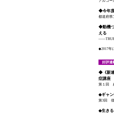
アルコー
◆今年
都道府県
◆動機
える
――TRU
◆201
好評連
◆《新
症講座
第１回 
◆ギャ
第3回 
◆生き