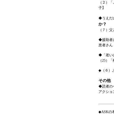
（２）「
子】
◆うえだ
か？
（７）父
◆援助者
患者さん
◆「老い
（25）
◆（６）
その他
◆読者の
アクショ
◆ASK