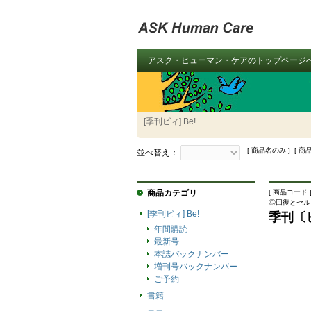
アスク・ヒューマン・ケアのトップページ
[季刊ビィ] Be!
[ 商品名のみ ] [ 商
並べ替え：
商品カテゴリ
[ 商品コード ]
◎回復とセル
[季刊ビィ] Be!
季刊〔
年間購読
最新号
本誌バックナンバー
増刊号バックナンバー
ご予約
書籍