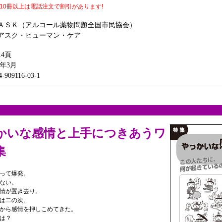
10冊以上は電話注文で割引があります!
ＡＳＫ（アルコール薬物問題全国市民協会）
アスク・ヒューマン・ケア
14頁
8年3月
-909116-03-1
かいな感情と上手につきあうワ
集
って爆発。
ない。
情が置き去り。
は二の次。
から感情を押しこめてきた。
は？