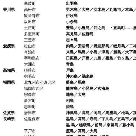
牟岐町
出羽島
香川県
高松市
男木島／大島／女木島／丸亀市／本島／
観音寺市
伊吹島
坂出市
小余島
土庄町
豊島／小豊島／沖之島 ・直島町……屏
多度津町
高見島／佐柳島
三豊市
志々島
愛媛県
松山市
釣島／安居島／野忽那島／睦月島／二神
今治市
来島／馬島／小島／津島／鵜島／大下島
宇和島市
日振島／戸島／九島／嘉島／竹ヶ島／上
大洲市
青島
高知県
須崎市
戸島
宿毛市
沖の島／鵜来島
福岡県
北九州市小倉北区
藍島／馬島
福岡市西区
能古島／小呂島／玄海島
宗像市
地島／大島
新宮町
相島
志摩町
姫島
佐賀県
唐津市
神集島／高島／向島／馬渡島／松島／加
長崎県
佐世保市
黒島／高島／寺島／宇久島／五島市／赤
黒 島／嵯峨島／前島／奈留島／蕨小島
平戸市
度島／高島／大島