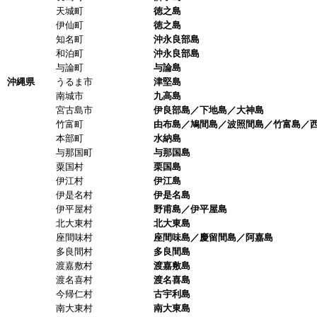
天城町
徳之島
伊仙町
徳之島
知名町
沖永良部島
和泊町
沖永良部島
与論町
与論島
沖縄県
うるま市
津堅島
南城市
九高島
宮古島市
伊良部島／下地島／大神島
竹富町
由布島／鳩間島／波照間島／竹富島／西
本部町
水納島
与那国町
与那国島
粟国村
栗国島
伊江村
伊江島
伊是名村
伊是名島
伊平屋村
野甫島／伊平屋島
北大東村
北大東島
座間味村
座間味島／慶留間島／阿嘉島
多良間村
多良間島
渡嘉敷村
渡嘉敷島
渡名喜村
渡名喜島
今帰仁村
古宇利島
南大東村
南大東島