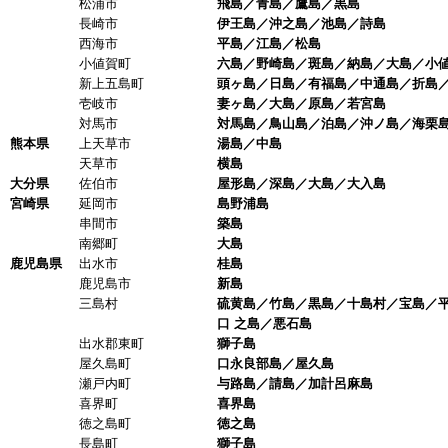
松浦市
飛島／青島／鷹島／黒島
長崎市
伊王島／沖之島／池島／詩島
西海市
平島／江島／松島
小値賀町
六島／野崎島／斑島／納島／大島／小
新上五島町
頭ヶ島／日島／有福島／中通島／折島／
壱岐市
妻ヶ島／大島／原島／若宮島
対馬市
対馬島／鳥山島／泊島／沖ノ島／海栗
熊本県
上天草市
湯島／中島
天草市
横島
大分県
佐伯市
屋形島／深島／大島／大入島
宮崎県
延岡市
島野浦島
串間市
築島
南郷町
大島
鹿児島県
出水市
桂島
鹿児島市
新島
三島村
硫黄島／竹島／黒島／十島村／宝島／平
口 之島／悪石島
出水郡東町
獅子島
屋久島町
口永良部島／屋久島
瀬戸内町
与路島／請島／加計呂麻島
喜界町
喜界島
徳之島町
徳之島
長島町
獅子島