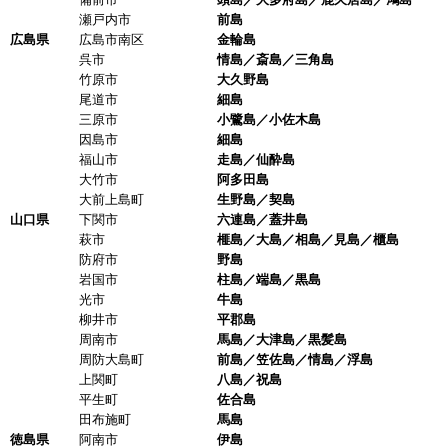
瀬戸内市
前島
広島県
広島市南区
金輪島
呉市
情島／斎島／三角島
竹原市
大久野島
尾道市
細島
三原市
小鷺島／小佐木島
因島市
細島
福山市
走島／仙酔島
大竹市
阿多田島
大前上島町
生野島／契島
山口県
下関市
六連島／蓋井島
萩市
榧島／大島／相島／見島／櫃島
防府市
野島
岩国市
柱島／端島／黒島
光市
牛島
柳井市
平郡島
周南市
馬島／大津島／黒髪島
周防大島町
前島／笠佐島／情島／浮島
上関町
八島／祝島
平生町
佐合島
田布施町
馬島
徳島県
阿南市
伊島