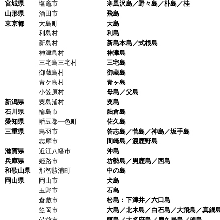
宮城県
塩竈市
寒風沢島／野々島／朴島／桂
山形県
酒田市
飛島
東京都
大島町
大島
利島村
利島
新島村
新島本島／式根島
神津島村
神津島
三宅島三宅村
三宅島
御蔵島村
御蔵島
青ケ島村
青ヶ島
小笠原村
母島／父島
新潟県
粟島浦村
粟島
石川県
輪島市
舳倉島
愛知県
幡豆郡一色町
佐久島
三重県
鳥羽市
答志島／菅島／神島／坂手島
志摩市
間崎島／渡鹿野島
滋賀県
近江八幡市
沖島
兵庫県
姫路市
坊勢島／男鹿島／西島
和歌山県
那智勝浦町
中の島
岡山県
岡山市
犬島
玉野市
石島
倉敷市
松島：下津井／六口島
笠岡市
六島／北木島／白石島／大飛島／真鍋島
備前市
頭島／大多府島／鹿久居島／鴻島