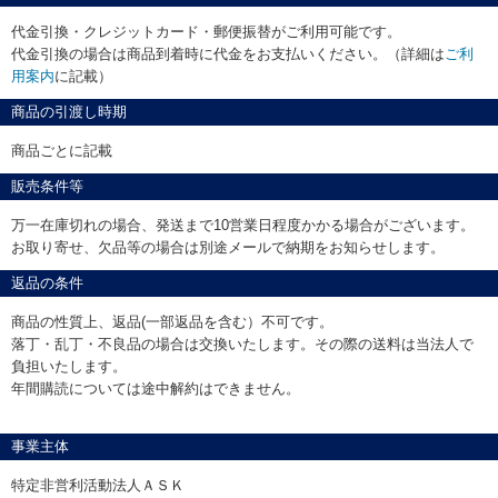
代金引換・クレジットカード・郵便振替がご利用可能です。
代金引換の場合は商品到着時に代金をお支払いください。（詳細は
ご利
用案内
に記載）
商品の引渡し時期
商品ごとに記載
販売条件等
万一在庫切れの場合、発送まで10営業日程度かかる場合がございます。
お取り寄せ、欠品等の場合は別途メールで納期をお知らせします。
返品の条件
商品の性質上、返品(一部返品を含む）不可です。
落丁・乱丁・不良品の場合は交換いたします。その際の送料は当法人で
負担いたします。
年間購読については途中解約はできません。
事業主体
特定非営利活動法人ＡＳＫ