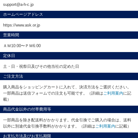
support@a-h-c.jp
ホームページアドレス
https://www.ask.or.jp
営業時間
ＡＭ10:00〜ＰＭ6:00
定休日
土・日・祝祭日及びその他当社の定めた日
ご注文方法
購入商品をショッピングカートに入れて、決済方法をご選択ください。
一部商品は送信フォームでの注文も可能です。（詳細は
ご利用案内
に記
載）
商品代金以外の付帯費用等
一部商品を除き配送料がかかります。代金引換でご購入の場合は、送料
以外に別途代金引換手数料がかかります。（詳細は
ご利用案内
に記載）
お支払方法及びお支払期限