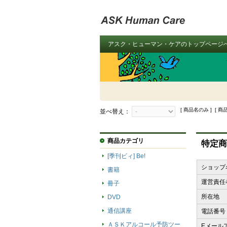
アスク・ヒューマン・ケアのトップページ
[ 商品名のみ ] [ 商
並べ替え：
商品カテゴリ
特定商
[季刊ビィ] Be!
ショップ
書籍
運営責任
冊子
所在地
DVD
通信講座
電話番号
ＡＳＫアルコール予防ツー
Eメール