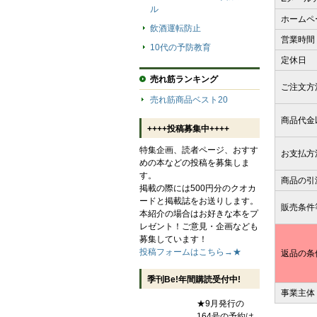
ル
ホームペ
飲酒運転防止
営業時間
10代の予防教育
定休日
売れ筋ランキング
ご注文方
売れ筋商品ベスト20
商品代金
++++投稿募集中++++
特集企画、読者ページ、おすす
お支払方
めの本などの投稿を募集しま
す。
商品の引
掲載の際には500円分のクオカ
ードと掲載誌をお送りします。
販売条件
本紹介の場合はお好きな本をプ
レゼント！ご意見・企画なども
募集しています！
投稿フォームはこちら→★
返品の条
季刊Be!年間購読受付中!
事業主体
★9月発行の
164号の予約は