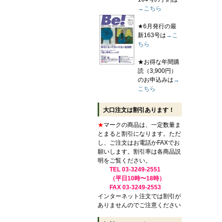
→こちら
★6月発行の最
新163号は
→こ
ちら
★お得な年間購
読（3,900円）
のお申込みは
→
こちら
大口注文は割引あります！
★
マークの商品は、一定数量ま
とまると割引になります。ただ
し、ご注文はお電話かFAXでお
願いします。割引率は各商品説
明をご覧ください。
TEL 03-3249-2551
（平日10時〜18時）
FAX 03-3249-2553
インターネット注文では割引が
ありませんのでご注意ください