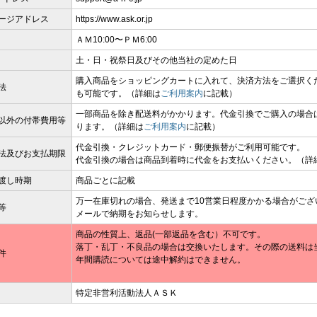
ージアドレス
https://www.ask.or.jp
ＡＭ10:00〜ＰＭ6:00
土・日・祝祭日及びその他当社の定めた日
購入商品をショッピングカートに入れて、決済方法をご選択く
法
も可能です。（詳細は
ご利用案内
に記載）
一部商品を除き配送料がかかります。代金引換でご購入の場合
以外の付帯費用等
ります。（詳細は
ご利用案内
に記載）
代金引換・クレジットカード・郵便振替がご利用可能です。
法及びお支払期限
代金引換の場合は商品到着時に代金をお支払いください。（詳
渡し時期
商品ごとに記載
万一在庫切れの場合、発送まで10営業日程度かかる場合がご
等
メールで納期をお知らせします。
商品の性質上、返品(一部返品を含む）不可です。
落丁・乱丁・不良品の場合は交換いたします。その際の送料は
件
年間購読については途中解約はできません。
特定非営利活動法人ＡＳＫ