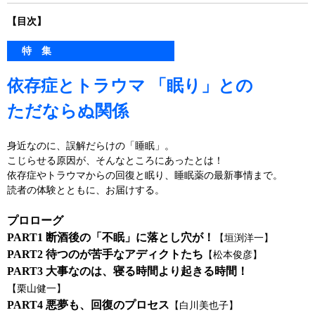
【目次】
特 集
依存症とトラウマ 「眠り」との
ただならぬ関係
身近なのに、誤解だらけの「睡眠」。
こじらせる原因が、そんなところにあったとは！
依存症やトラウマからの回復と眠り、睡眠薬の最新事情まで。
読者の体験とともに、お届けする。
プロローグ
PART1 断酒後の「不眠」に落とし穴が！
【垣渕洋一】
PART2 待つのが苦手なアディクトたち
【松本俊彦】
PART3 大事なのは、寝る時間より起きる時間！
【栗山健一】
PART4 悪夢も、回復のプロセス
【白川美也子】