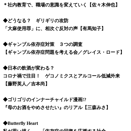
＊社内教育で、職場の意識を変えていく【佐々木伸也】
◆どうなる？ ギリギリの攻防
「大麻使用罪」に、相次ぐ反対の声
【有馬知子】
◆
ギャンブル依存症対策 ３つの調査
【ギャンブル依存症問題を考える会／グレイス・ロード】
◆日本の飲酒が変わる？
コロナ禍で注目！ ゲコノミクスとアルコール低減外来
【藤野英人／吉本尚】
◆ゴリゴリのインナーチャイルド漫画!?
『母のお酒をやめさせたい』のリアル
【三森みさ】
◆
Butterfly Heart