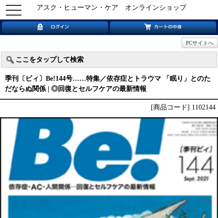
アスク・ヒューマン・ケア オンラインショップ
toggle
navigation
PCサイトへ
ここをタップして検索
季刊〔ビィ〕Be!144号……特集／依存症とトラウマ 「眠り」とのた
だならぬ関係 | ◎回復とセルフケアの最新情報
[商品コード] 1102144