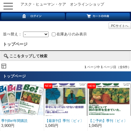
アスク・ヒューマン・ケア オンラインショップ
toggle
navigation
PCサイトへ
並べ替え：
在庫ありのみ表示
トップページ
ここをタップして検索
1
ページ中
1
ページ目（全6件）
トップページ
季刊Be!年間購読
【最新刊】季刊〔ビィ〕
【ご予約】季刊〔ビィ〕
Be!163号……特集／幸せ
Be!164号……特集／同じ
3,900円
1,045円
1,045円
になってはいけない症候
家にいて別の世界を生き