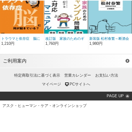
群
ていた。
トラウマと依存症 脳に
改訂版 家族のためのギ
新装版 松村春繁～断酒会
何が起きている？
ャンブル問題完全対応マ
初代会長～
1,210円
1,760円
1,980円
ニュアル
ご利用案内
特定商取引法に基づく表示
営業カレンダー
お支払い方法
マイページ
PCサイトへ
PAGE UP
アスク・ヒューマン・ケア・オンラインショップ