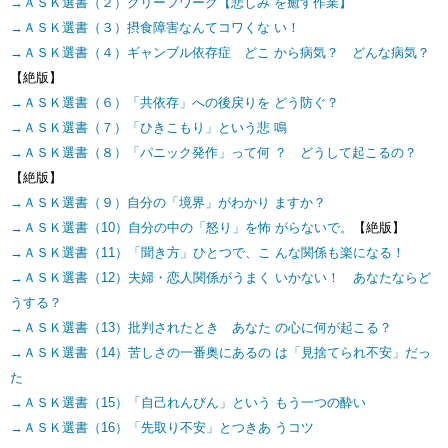
→ＡＳＫ選書（２）グリーフワーク【悲しみ を癒す作業】
→ＡＳＫ選書（３）摂食障害なんてコワくな い！
→ＡＳＫ選書（４）ギャンブル依存症 どこ から病気？ どんな病気？
【絶版】
→ＡＳＫ選書（６）「共依存」への後戻りを どう防ぐ？
→ＡＳＫ選書（７）「ひきこもり」という悲 鳴
→ＡＳＫ選書（８）「パニック発作」って何 ？ どうして起こるの？
【絶版】
→ＡＳＫ選書（９）自分の「境界」がわかり ますか？
→ＡＳＫ選書（10）自分の中の「怒り」を怖 がらないで。
【絶版】
→ＡＳＫ選書（11）「聞き方」ひとつで、こ んな関係も楽になる！
→ＡＳＫ選書（12）夫婦・恋人関係がうまく いかない！ あなたならど
うする？
→ＡＳＫ選書（13）批判されたとき あなた の心に何が起こる？
→ＡＳＫ選書（14）苦しさの一番奥にあるの は「見捨てられ不安」だっ
た
→ＡＳＫ選書（15）「自己れんびん」という もう一つの酔い
→ＡＳＫ選書（16）「先取り不安」とつきあ うコツ