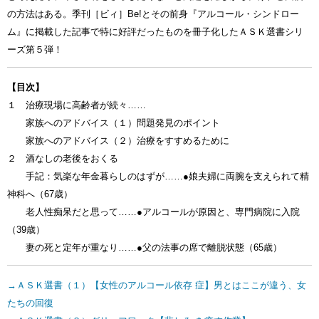
の方法はある。季刊［ビィ］Be!とその前身『アルコール・シンドロー
ム』に掲載した記事で特に好評だったものを冊子化したＡＳＫ選書シリ
ーズ第５弾！
【目次】
１ 治療現場に高齢者が続々……
家族へのアドバイス（１）問題発見のポイント
家族へのアドバイス（２）治療をすすめるために
２ 酒なしの老後をおくる
手記：気楽な年金暮らしのはずが……●娘夫婦に両腕を支えられて精
神科へ（67歳）
老人性痴呆だと思って……●アルコールが原因と、専門病院に入院
（39歳）
妻の死と定年が重なり……●父の法事の席で離脱状態（65歳）
→ＡＳＫ選書（１）【女性のアルコール依存 症】男とはここが違う、女
たちの回復