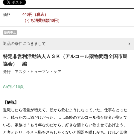
価格
440円（税込）
（うち消費税額40円）
返品の条件につきまして
特定非営利活動法人ＡＳＫ（アルコール薬物問題全国市民
協会） 編
発行 アスク・ヒューマン・ケア
A5判／16頁
【解説】
退職したら酒量が増えて、朝から飲むようになっていた。仕事をとった
ら、残ったのは酒だけだった。……高齢のアルコール依存症者が増えて
いる。家族は「もう年なのだから、好きな酒ぐらい飲ませてあげよう」
と考えたり、今さら恥をさらしたくないと問題を隠しがち。けれど回復