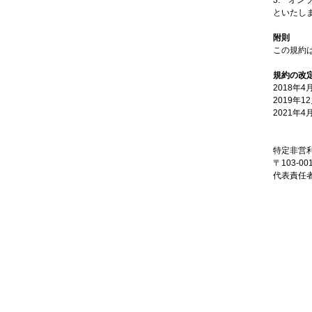
3. オ
といたし
附則
この規約は
規約の改
2018
2019年
2021
特定非営
〒103-
代表責任