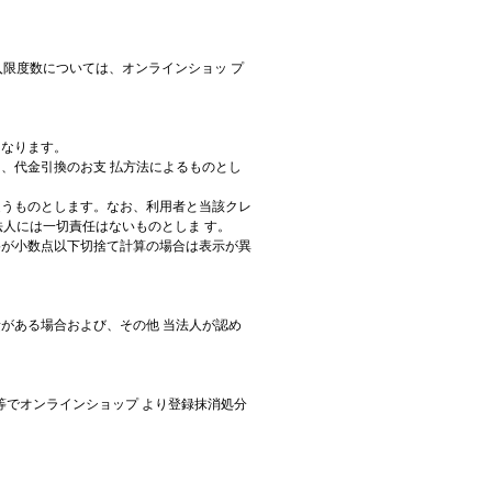
限度数については、オンラインショッ プ
となります。
ド、代金引換のお支 払方法によるものとし
従うものとします。なお、利用者と当該クレ
人には一切責任はないものとしま す。
格が小数点以下切捨て計算の場合は表示が異
責がある場合および、その他 当法人が認め
等でオンラインショップ より登録抹消処分