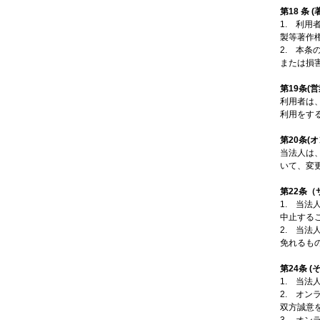
第18 条 (
1. 利
製等著作
2. 本
または損
第19条(
利用者は
利用をす
第20条(
当法人は
いて、変
第22条（
1. 当
中止する
2. 当
免れるも
第24条 (
1. 当
2. オ
双方誠意