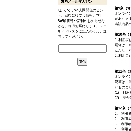
無料メールマガジン
第9条（
セルフケアや人間関係のヒン
オンライ
ト、回復に役立つ情報、季刊
がありま
Be!最新号や新刊のお知らせな
当該商品
どを、毎月お届けします。メー
ルアドレスをご記入のうえ、送
第10条（
信してください。
1. 利
場合は、
ただし、
2. 利
第11条
オンライ
況等は、
いものと
(1) 利
(2) 法
第12条（
1. 利
2. 利
3. 利
4. 利