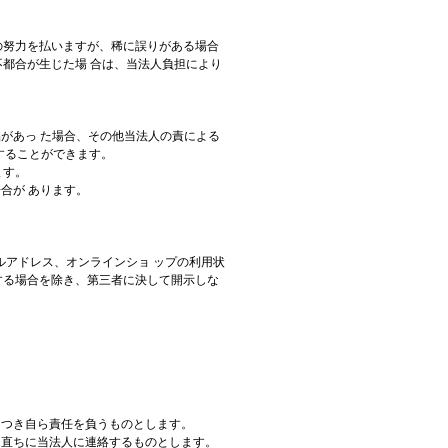
の努力を払いますが、稀に誤りがある場合
都合が生じた場 合は、当法人負担により
品があっ た場合、その他当法人の責による
することができます。
ます。
合が あります。
ルアドレス、オンラインショ ップの利用状
する場合を除き、第三者に決して開示しな
につき自ら責任を負うものとします。
、直ちに当法人に連絡するものとします。