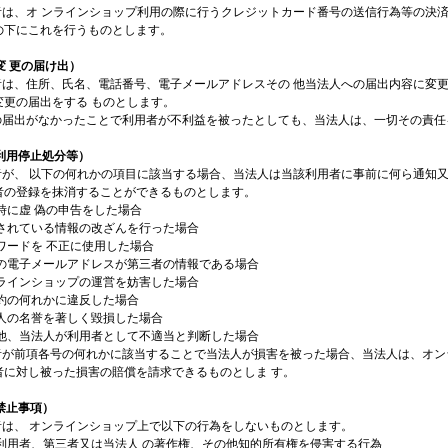
用者は、オ ンラインショップ利用の際に行うクレジットカード番号の送信行為等の決
の下にこれを行うものとします。
変 更の届け出）
用者は、住所、氏名、電話番号、電子メールアドレスその 他当法人への届出内容に変
変更の届出をする ものとします。
項の届出がなかったことで利用者が不利益を被ったとしても、当法人は、一切その責任
（利用停止処分等）
用者が、 以下の何れかの項目に該当する場合、当法人は当該利用者に事前に何ら通知
者の登録を抹消することができるものとします。
録時に虚 偽の申告をした場合
力されている情報の改ざんを行った場合
スワードを 不正に使用した場合
登録の電子メールアドレスが第三者の情報である場合
ンラインショップの運営を妨害した場合
規約の何れかに違反した場合
法人の名誉を著しく毀損した場合
その他、当法人が利用者として不適当と判断した場合
用者が前項各号の何れかに該当することで当法人が損害を被った場合、当法人は、オン
者に対し被った損害の賠償を請求できるものとしま す。
禁止事項）
用者は、 オンラインショップ上で以下の行為をしないものとします。
他の利用者、第三者又は当法人 の著作権、その他知的所有権を侵害する行為