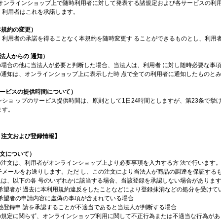
 オンラインショップ上で随時利用者に対して発表する諸規定および各サービスの利用
、利用者はこれを承諾します。
本規約の変更）
、利用者の承諾を得ることなく本規約を随時変更す ることができるものとし、利用
法人からの 通知）
条の場合の他に当法人が必要と判断した場合、当法人は、利用者 に対し随時必要な事
項の通知は、オンラインショップ上に表示した時 点で全ての利用者に通知したものと
サービスの提供時間について）
ンショ ップのサービス提供時間は、原則として1日24時間としますが、第23条で挙
ます。
 注文および登録情報】
注文について）
品の注文は、利用者がオンラインショップ上より必要事項を入力する方 法で行います
子メールをお送りします。ただ し、この注文により当法人が商品の調達を保証する
法人は、以下の各 号のいずれかに該当する場合、当該登録を承認しない場合がありま
注文希望者が 過去に本利用規約違反をしたことなどにより登録抹消などの処分を受けて
注文希望者の申請内容に虚偽の事項が含まれている場合
の他登録申 請を承認することが不適当であると当法人が判断する場合
項の規定に関らず、オンラインショップ利用に関して不正行為または不適当な行為があ