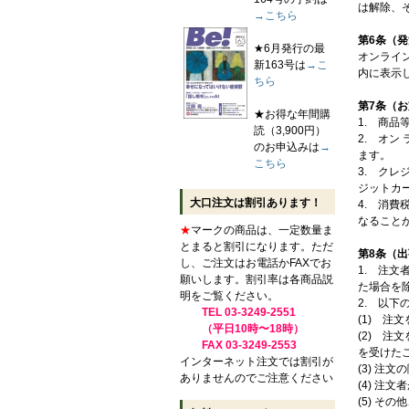
は解除、
→こちら
第6条（
★6月発行の最
オンライ
新163号は
→こ
内に表示
ちら
第7条（
★お得な年間購
1. 商
読（3,900円）
2. オ
のお申込みは
→
ます。
こちら
3. ク
ジットカ
大口注文は割引あります！
4. 消
なること
★
マークの商品は、一定数量ま
とまると割引になります。ただ
第8条（
し、ご注文はお電話かFAXでお
1. 注
願いします。割引率は各商品説
た場合を
明をご覧ください。
2. 以
TEL 03-3249-2551
(1) 注
（平日10時〜18時）
(2) 
FAX 03-3249-2553
を受けた
インターネット注文では割引が
(3) 注
ありませんのでご注意ください
(4) 注
(5) そ