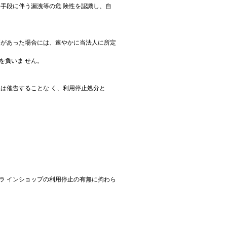
済手段に伴う漏洩等の危 険性を認識し、自
更があった場合には、速やかに当法人に所定
を負いま せん。
又は催告することな く、利用停止処分と
ラ インショップの利用停止の有無に拘わら