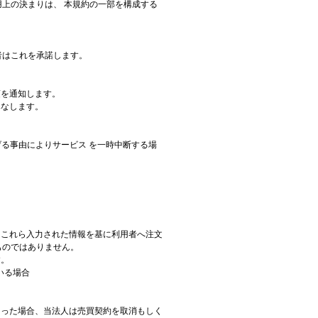
上の決まりは、 本規約の一部を構成する
者はこれを承諾します。
項を通知します。
みなします。
げる事由によりサービス を一時中断する場
。これら入力された情報を基に利用者へ注文
ものではありません。
す。
いる場合
 った場合、当法人は売買契約を取消もしく