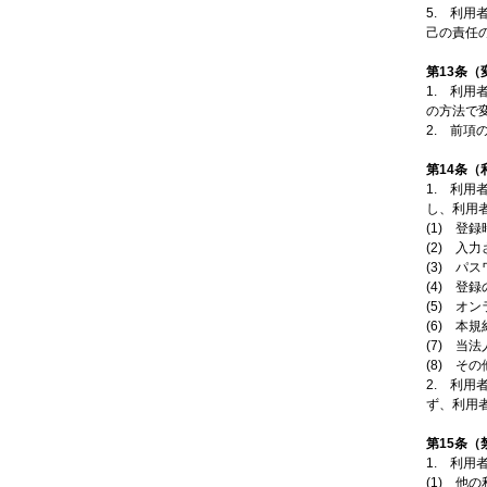
5. 利
己の責任
第13条（
1. 利
の方法で
2. 前
第14条
1. 利
し、利用
(1) 登
(2) 入
(3) パ
(4) 
(5) オ
(6) 本
(7) 当
(8) 
2. 利
ず、利用
第15条（
1. 利
(1) 