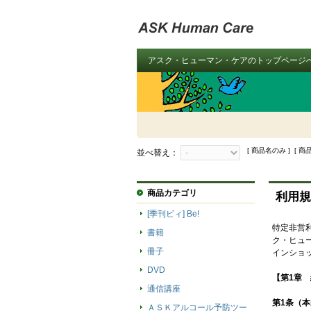
アスク・ヒューマン・ケアのトップページ
[ 商品名のみ ] [ 商
並べ替え：
商品カテゴリ
利用規
[季刊ビィ] Be!
特定非営
書籍
ク・ヒュ
冊子
インショ
DVD
【第1章 
通信講座
第1条（
ＡＳＫアルコール予防ツー