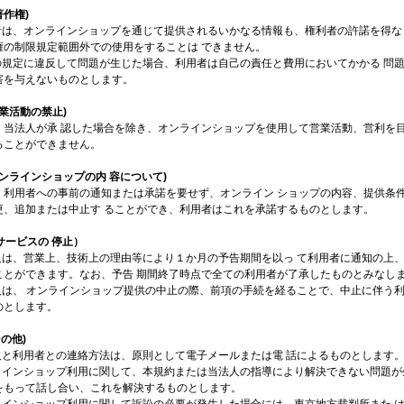
著作権)
用者は、オンラインショップを通じて提供されるいかなる情報も、権利者の許諾を得な
権の制限規定範囲外での使用をすることは できません。
条の規定に違反して問題が生じた場合、利用者は自己の責任と費用においてかかる 問
害を与えないものとします。
営業活動の禁止)
、当法人が承 認した場合を除き、オンラインショップを使用して営業活動、営利を目
ることができません。
オンラインショップの内 容について)
、利用者への事前の通知または承諾を要せず、オンライン ショップの内容、提供条
更、追加または中止す ることができ、利用者はこれを承諾するものとします。
サービスの 停止）
法人は、営業上、技術上の理由等により１か月の予告期間を以っ て利用者に通知の上
ことができます。なお、予告 期間終了時点で全ての利用者が了承したものとみなし
法人は、 オンラインショップ提供の中止の際、前項の手続を経ることで、中止に伴う
のとします。
その他)
法人と利用者との連絡方法は、原則として電子メールまたは電 話によるものとします
ンラインショップ利用に関して、本規約または当法人の指導により解決できない問題が
をもって話し合い、これを解決するものとします。