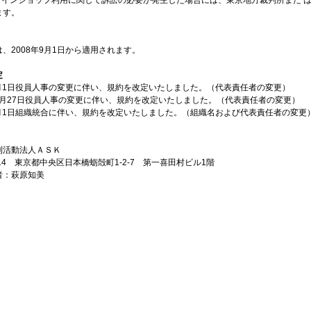
ンラインショップ利用に関して訴訟の必要が発生した場合には、東京地方裁判所また 
ます。
、2008年9月1日から適用されます。
定
年4月1日役員人事の変更に伴い、規約を改定いたしました。（代表責任者の変更）
12月27日役員人事の変更に伴い、規約を改定いたしました。（代表責任者の変更）
年4月1日組織統合に伴い、規約を改定いたしました。（組織名および代表責任者の変更
利活動法人ＡＳＫ
0014 東京都中央区日本橋蛎殻町1-2-7 第一喜田村ビル1階
者：萩原知美