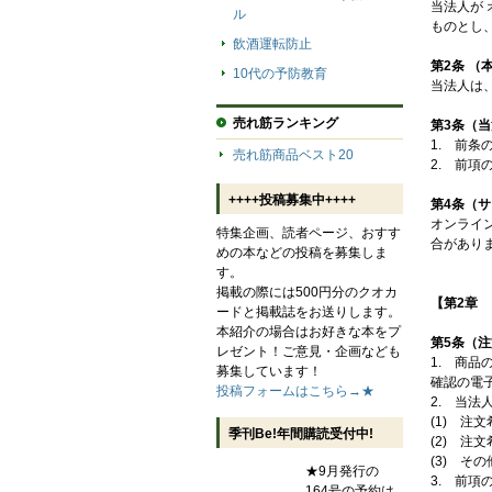
当法人が
ル
ものとし
飲酒運転防止
第2条 （
10代の予防教育
当法人は
売れ筋ランキング
第3条（当
1. 前
売れ筋商品ベスト20
2. 前
++++投稿募集中++++
第4条（
オンライ
特集企画、読者ページ、おすす
合があり
めの本などの投稿を募集しま
す。
掲載の際には500円分のクオカ
【第2章
ードと掲載誌をお送りします。
本紹介の場合はお好きな本をプ
第5条（
レゼント！ご意見・企画なども
1. 商
募集しています！
確認の電
投稿フォームはこちら→★
2. 当
(1) 
季刊Be!年間購読受付中!
(2) 
(3) そ
★9月発行の
3. 前
164号の予約は