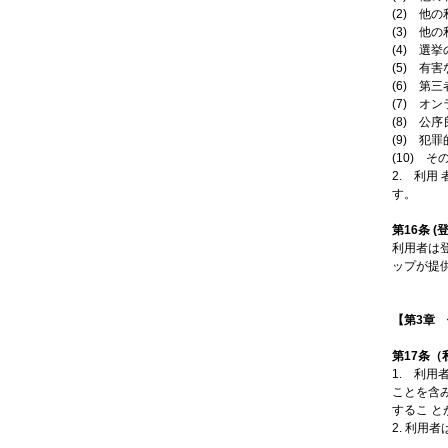
(2) 他
(3) 
(4) 
(5) 有
(6) 第
(7) 
(8) 公
(9) 犯
(10) 
2. 利
す。
第16条 (
利用者は
ップが提
【第3章
第17条
1. 利
ことを含
するこ 
2. 利