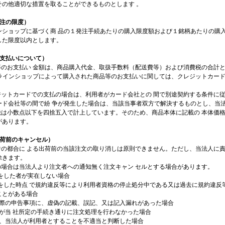
その他適切な措置を取ることができるものとします 。
発注の限度）
ンショップに基づく商 品の１発注手続あたりの購入限度額および１銘柄あたりの購入
した限度以内とします。
お支払いについて）
品等のお支払い 金額は、商品購入代金、取扱手数料（配送費等）および消費税の合計
ン ラインショップによって購入された商品等のお支払いに関しては、クレジットカー
レジットカードでの支払の場合は、利用者がカード会社との 間で別途契約する条件に
ード会社等の間で紛 争が発生した場合は、当該当事者双方で解決するものとし、当法
費税は小数点以下を四捨五入で計上しています。そのため、商品本体に記載の 本体価
があります。
出荷前のキャンセル）
文者の都合に よる出荷前の当該注文の取り消しは原則できません。ただし、当法人に
除きます。
下の場合は当法人より注文者への通知無く注文キャン セルとする場合があります。
文をした者が実在しない場合
注文をした時点 で規約違反等により利用者資格の停止処分中である又は過去に規約違反
ことがある場合
文の際の申告事項に、虚偽の記載、誤記、又は記入漏れがあった場合
文者が当 社所定の手続き通りに注文処理を行わなかった場合
の他、当法人が利用者とすることを不適当と判断した場合