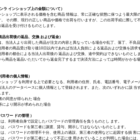
オンラ インショップ上の金額について）
ンショップに表示される価格を含む商品 情報は、常に正確な状態に保つよう最大限
す。 その際、現行の正しい商品や価格で出荷を行いますが、この出荷手続に際して不
の返品を受け付けるものとします。
商品出荷後の返品、交換 および返金）
用者は、当法人より出荷した商品が注文の内容と異なっている場合や乱丁、落丁、不良
利用者の商品受け取り後10日以内であれば当法人負担に よる返品および交換を請求
利用者の都合による当法人出荷後の 返品および交換、途中契約はできないものとし
用者から商品を返品いただいてから返金完了するまで決済方法によっては時間がかかる場
（利用者の個人情報）
ンショ ップ を利用する上で必要となる、利用者の住所、氏名、電話番号、電子メー
当法人のデータベースに個人情報として登録されます。また、次のいずれかに該 当
します。
用者の同意が得られた 場合
令等により開示が求められた場合
パスワー ドの管理 ）
用者は、利用者自身で設定したパスワードの管理責任を負うものとし ます。
用者は、パスワードを第三者に譲渡、貸与、開示してはならないものとします。
用者は、パスワードの管理不十分、使用上の過誤、第三者の使用などに起因する損 害
用者は、パスワードが第三者によって不正に使 用されていることが判明した場合には