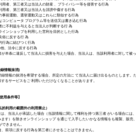
の利用者、第三者又は当法人の財産 、プライバシー等を侵害する行為
他の利用者、第三者又は当法人を誹謗中傷する行為
選挙の事前運動、選挙運動又はこれらに類似する行為
害なコンピュータ プログラム等を送信又は書き込む行為
三者に不利益を与えると当法人が判断する行 為
オンラインショップを利用した営利を目的とした行為
序良俗に反する行 為
罪的行為に結びつく行為
その他、法令に反する行為
用 者が本条に違反して当法人に損害を与えた場合、当法人は、当該利用者に対して被
登録情報抹消)
登録情報の抹消を希望する場合、所定の方法に て当法人に届け出るものとします。
供するサービスをご 利用いただけなくなることがあります。
 使用条件等】
（私的利用の範囲外の利用禁止）
用者は、当法人が承認した場合（当該情報に関して権利を持つ第三者 がいる場合には
みます）を除きオンラインショップ を通じて入手したいかなる情報をも複製、販売
とができません。
用者は、前項に反する行為を第三者にさせることはできません。