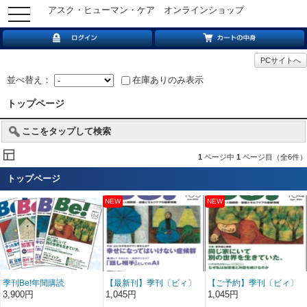
アスク・ヒューマン・ケア オンラインショップ
toggle
navigation
PCサイトへ
並べ替え：
在庫ありのみ表示
トップページ
ここをタップして検索
1
ページ中
1
ページ目（全6件）
トップページ
季刊Be!年間購読
【最新刊】季刊〔ビィ〕
【ご予約】季刊〔ビィ〕
Be!163号……特集／幸せ
Be!164号……特集／同じ
3,900円
1,045円
1,045円
になってはいけない症候
家にいて別の世界を生き