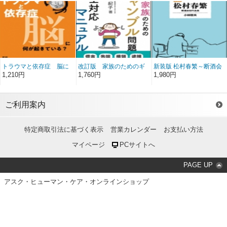
群
ていた。
トラウマと依存症 脳に
改訂版 家族のためのギ
新装版 松村春繁～断酒会
何が起きている？
ャンブル問題完全対応マ
初代会長～
1,210円
1,760円
1,980円
ニュアル
ご利用案内
特定商取引法に基づく表示
営業カレンダー
お支払い方法
マイページ
PCサイトへ
PAGE UP
アスク・ヒューマン・ケア・オンラインショップ