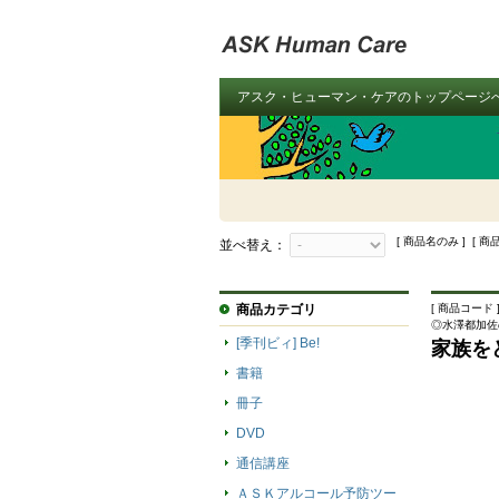
アスク・ヒューマン・ケアのトップページ
[ 商品名のみ ] [ 商
並べ替え：
商品カテゴリ
[ 商品コード ]
◎水澤都加佐
[季刊ビィ] Be!
家族を
書籍
冊子
DVD
通信講座
ＡＳＫアルコール予防ツー