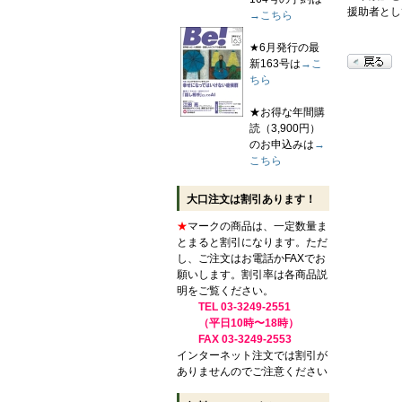
援助者とし
→こちら
★6月発行の最
新163号は
→こ
ちら
★お得な年間購
読（3,900円）
のお申込みは
→
こちら
大口注文は割引あります！
★
マークの商品は、一定数量ま
とまると割引になります。ただ
し、ご注文はお電話かFAXでお
願いします。割引率は各商品説
明をご覧ください。
TEL 03-3249-2551
（平日10時〜18時）
FAX 03-3249-2553
インターネット注文では割引が
ありませんのでご注意ください