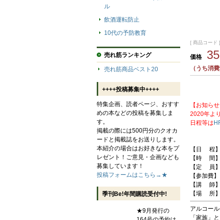
ル
飲酒運転防止
10代の予防教育
[ 商品コード ]
3
売れ筋ランキング
価格
（うち消費税
売れ筋商品ベスト20
++++投稿募集中++++
特集企画、読者ページ、おすす
【お知らせ
めの本などの投稿を募集しま
2020年
す。
日程等は
H
掲載の際には500円分のクオカ
ードと掲載誌をお送りします。
本紹介の場合はお好きな本をプ
【日 程】 
レゼント！ご意見・企画なども
【時 間】 
募集しています！
【定 員】 
投稿フォームはこちら→★
【参加費】 
【講 師】
【場 所】 
季刊Be!年間購読受付中!
アルコール
★9月発行の
「家族」と
164号の予約は