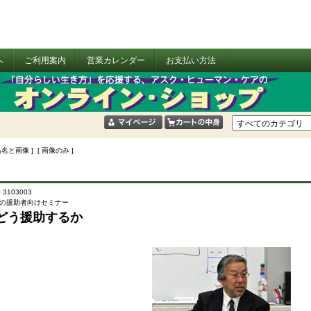
へ
ご利用案内
営業カレンダー
お支払い方法
品名と画像 ] [ 画像のみ ]
 3103003
の援助者向けセミナー
どう援助するか