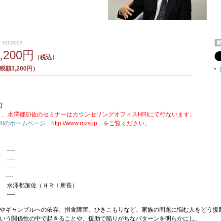
 3103003
5,200円
（税込）
額3,200円）
】
より、水澤都加佐のセミナーはカウンセリングオフィスHRIにて行ないます。
RIのホームページ
http://www.mzs.jp をご覧ください。
----
----
----
----
 水澤都加佐（ＨＲＩ所長）
----
やギャンブルへの依存、摂食障害、ひきこもりなど、家族の問題に悩む人をどう援
いう関係性の中で起きることや、援助で陥りがちなパターンを明らかにし、