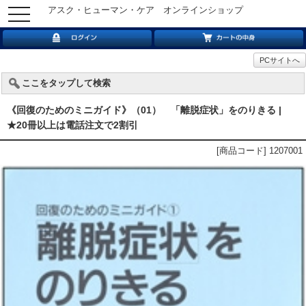
アスク・ヒューマン・ケア オンラインショップ
toggle
navigation
PCサイトへ
ここをタップして検索
《回復のためのミニガイド》（01） 「離脱症状」をのりきる |
★20冊以上は電話注文で2割引
[商品コード] 1207001