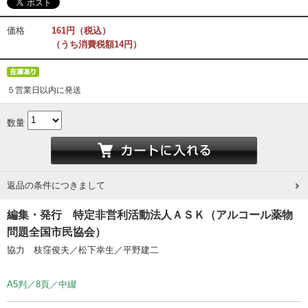
価格
161円（税込）
（うち消費税額14円）
５営業日以内に発送
数量
返品の条件につきまして
編集・発行 特定非営利活動法人ＡＳＫ（アルコール薬物
問題全国市民協会）
協力 枝窪俊夫／松下幸生／平野建二
A5判／8頁／中綴