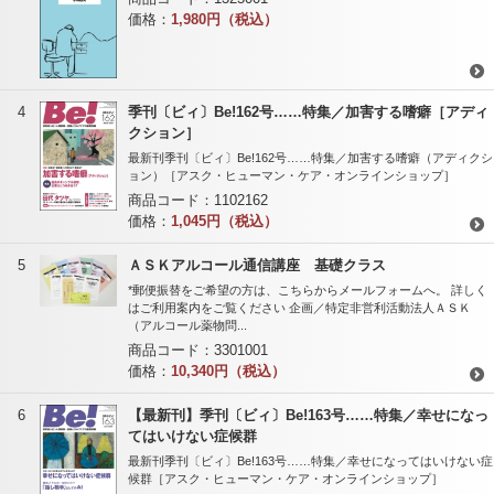
価格：
1,980円（税込）
4
季刊〔ビィ〕Be!162号……特集／加害する嗜癖［アディ
クション］
最新刊季刊〔ビィ〕Be!162号……特集／加害する嗜癖（アディクシ
ョン）［アスク・ヒューマン・ケア・オンラインショップ］
商品コード：
1102162
価格：
1,045円（税込）
5
ＡＳＫアルコール通信講座 基礎クラス
*郵便振替をご希望の方は、こちらからメールフォームへ。 詳しく
はご利用案内をご覧ください 企画／特定非営利活動法人ＡＳＫ
（アルコール薬物問...
商品コード：
3301001
価格：
10,340円（税込）
6
【最新刊】季刊〔ビィ〕Be!163号……特集／幸せになっ
てはいけない症候群
最新刊季刊〔ビィ〕Be!163号……特集／幸せになってはいけない症
候群［アスク・ヒューマン・ケア・オンラインショップ］