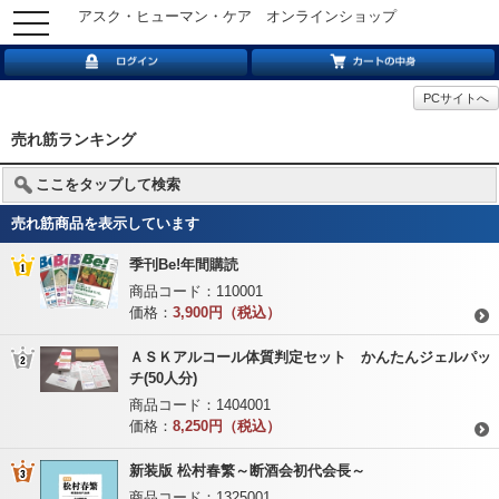
アスク・ヒューマン・ケア オンラインショップ
toggle
navigation
PCサイトへ
売れ筋ランキング
ここをタップして検索
売れ筋商品を表示しています
季刊Be!年間購読
商品コード：
110001
価格：
3,900円（税込）
ＡＳＫアルコール体質判定セット かんたんジェルパッ
チ(50人分)
商品コード：
1404001
価格：
8,250円（税込）
新装版 松村春繁～断酒会初代会長～
商品コード：
1325001