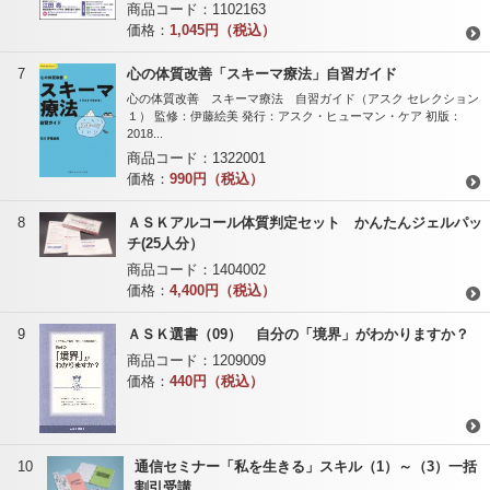
商品コード：
1102163
価格：
1,045円（税込）
7
心の体質改善「スキーマ療法」自習ガイド
心の体質改善 スキーマ療法 自習ガイド（アスク セレクション
１） 監修：伊藤絵美 発行：アスク・ヒューマン・ケア 初版：
2018...
商品コード：
1322001
価格：
990円（税込）
8
ＡＳＫアルコール体質判定セット かんたんジェルパッ
チ(25人分）
商品コード：
1404002
価格：
4,400円（税込）
9
ＡＳＫ選書（09） 自分の「境界」がわかりますか？
商品コード：
1209009
価格：
440円（税込）
10
通信セミナー「私を生きる」スキル（1）～（3）一括
割引受講