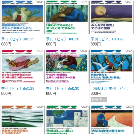
の【誌上講座】
季刊〔ビィ〕Be!125
季刊〔ビィ〕Be!126
季刊〔ビィ〕Be!127
号……特集／相模原事件
号……特集／「嫌われて
号……特集／みんなの
880円
880円
880円
のこと、きちんと言葉に
るかも」と思ったとき、
「感覚」でこぼこ図鑑
しよう。
できること
季刊〔ビィ〕Be!129
季刊〔ビィ〕Be!130
【売切れ】季刊〔ビィ〕
号……特集／まったく別
号……特集／やっかいな
Be!131号……特集／家族
880円
880円
880円
の病気だった！うつ病と
感情と上手につきあうワ
が使える簡単「動機づけ
躁うつ病（双極性障害）
ーク集
面接」