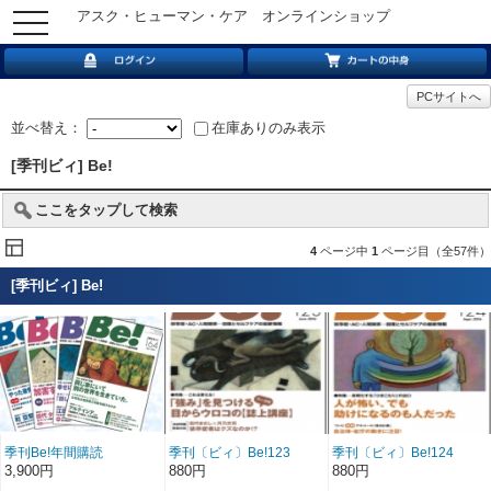
アスク・ヒューマン・ケア オンラインショップ
toggle
navigation
PCサイトへ
並べ替え：
在庫ありのみ表示
[季刊ビィ] Be!
ここをタップして検索
4
ページ中
1
ページ目（全57件）
[季刊ビィ] Be!
季刊Be!年間購読
季刊〔ビィ〕Be!123
季刊〔ビィ〕Be!124
号……特集／「強み」を
号……特集／長期化する
3,900円
880円
880円
見つける 目からウロコ
「ひきこもり」の出口