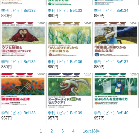
季刊〔ビィ〕Be!132
季刊〔ビィ〕Be!133
季刊〔ビィ〕Be!134
号……特集／高齢者の飲
号……特集／「先延ば
号……特集／「大切な自
880円
880円
880円
酒問題にどう対応する？
し」という罠から抜け出
分」の育てかた
す方法！
季刊〔ビィ〕Be!135
季刊〔ビィ〕Be!136
季刊〔ビィ〕Be!137
号……特集／ウソと秘密
号……特集／「がんばり
号……特集／「罪悪感」
880円
880円
880円
と「自己開示」について
すぎ」から上手に降りる
の縛りから自由になる！
季刊〔ビィ〕Be!138
季刊〔ビィ〕Be!139
季刊〔ビィ〕Be!140
号……特集／「被害者意
号……特集／オーダーメ
号……特集／宙ぶらりん
957円
957円
957円
識」の正体
イド（自分流）のセルフ
を生きぬく力
ケア！
1
2
3
4
次の18件